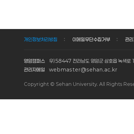
1학기
1학기
1
1
사회복지
보육실습
학
학
현장실습
수강생
기
기
수강생
모집
모집
\n\n1.
사
보
개인정보처리방침
이메일무단수집거부
관리
\n\n1.
모집기간
회
육
모집기간
및
복
실
및
교육기간
영암캠퍼스
우)58447 전라남도 영암군 삼호읍 녹색로 
지
습
교육기간
\n\n\n\
관리자메일
webmaster@sehan.ac.kr
현
수
\n\n가.
n과 목
모집기간:
\n모 집
장
강
Copyright © Sehan University. All Rights Re
2026.
기 간\n교
실
생
2. 23.
육 기 간
습
모
(월)
\n\n\n보
수
집
10:00 ~
육 실 습
3. 2
\n2
강
생