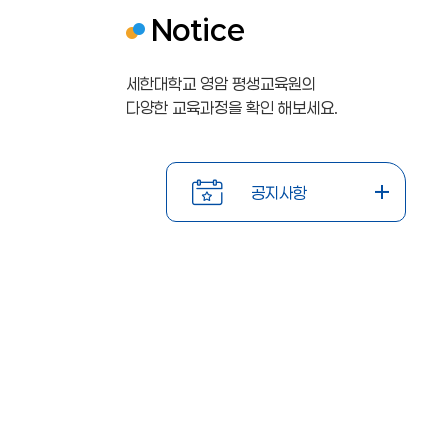
Notice
세한대학교 영암 평생교육원의
다양한 교육과정을 확인 해보세요.
공지사항
학점은행
학점은행
2
2
제
제
0
0
2026-
공지사항
교육훈련
교육훈련
02-19
2
2
기관
기관
6
6
\n\n20
\n\n20
26년
26년
년
년