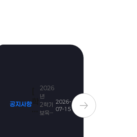
2026
[
[
년
학
2026-
공지사항
공지사항
2학기
07-15
점
보육실
은
습
수강생
행