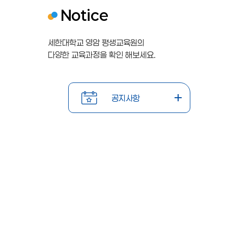
Notice
세한대학교 영암 평생교육원의
다양한 교육과정을 확인 해보세요.
공지사항
학점은
학점은
2
2
행제
행제
0
0
2026-
202
항
공지사항
교육훈
교육훈
02-19
02-
2
2
련기관
련기관
6
6
\n\n2
\n\n2
026년
026년
년
년