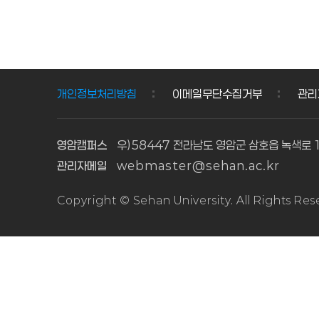
1학기
1학기
1
1
사회복지
보육실습
학
학
현장실습
수강생
기
기
수강생
모집
모집
\n\n1.
사
보
개인정보처리방침
이메일무단수집거부
관리
\n\n1.
모집기간
회
육
모집기간
및
복
실
및
교육기간
영암캠퍼스
우)58447 전라남도 영암군 삼호읍 녹색로 
지
습
교육기간
\n\n\n\
관리자메일
webmaster@sehan.ac.kr
현
수
\n\n가.
n과 목
모집기간:
\n모 집
장
강
Copyright © Sehan University. All Rights Re
2026.
기 간\n교
실
생
2. 23.
육 기 간
습
모
(월)
\n\n\n보
수
집
10:00 ~
육 실 습
3. 2
\n2
강
생