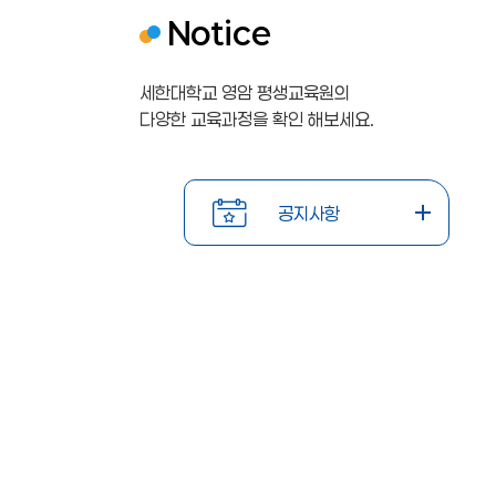
Notice
세한대학교 영암 평생교육원의
다양한 교육과정을 확인 해보세요.
공지사항
학점은행
학점은행
2
2
제
제
0
0
2026-
공지사항
교육훈련
교육훈련
02-19
2
2
기관
기관
6
6
\n\n20
\n\n20
26년
26년
년
년