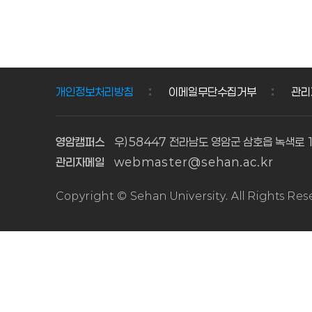
1학기
1학기
1
1
사회복지
보육실습
학
학
현장실습
수강생
기
기
수강생
모집
모집
\n\n1.
사
보
개인정보처리방침
이메일무단수집거부
관리
\n\n1.
모집기간
회
육
모집기간
및
복
실
및
교육기간
영암캠퍼스
우)58447 전라남도 영암군 삼호읍 녹색로 
지
습
교육기간
\n\n\n\
관리자메일
webmaster@sehan.ac.kr
현
수
\n\n가.
n과 목
모집기간:
\n모 집
장
강
Copyright © Sehan University. All Rights Re
2026.
기 간\n교
실
생
2. 23.
육 기 간
습
모
(월)
\n\n\n보
수
집
10:00 ~
육 실 습
3. 2
\n2
강
생