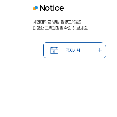
Notice
세한대학교 영암 평생교육원의
다양한 교육과정을 확인 해보세요.
공지사항
학점은행
학점은행
2
2
제
제
0
0
2026-
공지사항
교육훈련
교육훈련
02-19
2
2
기관
기관
6
6
\n\n20
\n\n20
26년
26년
년
년