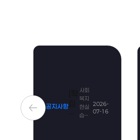
사회
[학
복지
점
6-
2026-
공지사항
현실
19
07-16
은
습
행
진행
에
제]