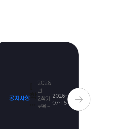
2026
[
[
년
학
2026-
공지사항
공지사항
2학기
07-15
점
보육실
은
습
수강생
행