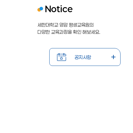
Notice
세한대학교 영암 평생교육원의
다양한 교육과정을 확인 해보세요.
공지사항
학점은행
학점은행
2
2
제
제
0
0
2026-
공지사항
교육훈련
교육훈련
02-19
2
2
기관
기관
6
6
\n\n20
\n\n20
26년
26년
년
년