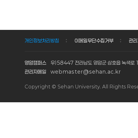
1학기
1학기
1
1
사회복지
보육실습
학
학
현장실습
수강생
기
기
수강생
모집
모집
\n\n1.
사
보
개인정보처리방침
이메일무단수집거부
관리
\n\n1.
모집기간
회
육
모집기간
및
복
실
및
교육기간
영암캠퍼스
우)58447 전라남도 영암군 삼호읍 녹색로 
지
습
교육기간
\n\n\n\
관리자메일
webmaster@sehan.ac.kr
현
수
\n\n가.
n과 목
모집기간:
\n모 집
장
강
Copyright © Sehan University. All Rights Re
2026.
기 간\n교
실
생
2. 23.
육 기 간
습
모
(월)
\n\n\n보
수
집
10:00 ~
육 실 습
3. 2
\n2
강
생